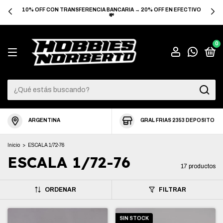
3 CUOTAS SIN INTERES EN COMPRAS +$90.000 → 6 CUOTAS SIN
INTERES EN COMPRAS +$360.000
0
ARGENTINA
GRAL FRIAS 2353 DEPOSITO
Inicio
>
ESCALA 1/72-76
ESCALA 1/72-76
17 productos
ORDENAR
FILTRAR
SIN STOCK