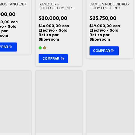
MUSTANG 1/87
RAMBLER -
CAMION PUBLICIDAD -
TOOTSIETOY 1/87
JUICY FRUIT 1/87
(DETALLES DE
000,00
ANTIGUEDAD)
$20.000,00
$23.750,00
00,00
con
$16.000,00
con
$19.000,00
con
vo - Solo
Efectivo - Solo
Efectivo - Solo
 por
Retiro por
Retiro por
room
Showroom
Showroom
COMPRAR