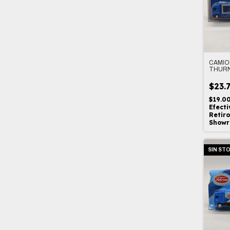
CAMIO
THURN
1/87
$23.
$19.0
Efecti
Retiro
Show
SIN ST