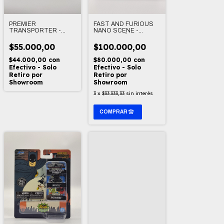
PREMIER
FAST AND FURIOUS
TRANSPORTER -
NANO SCENE -
BOBBY RAHAL 1/87
TORETTO´S CAFE -
RAPIDO Y FURIOSO
$55.000,00
$100.000,00
1/87
$44.000,00
con
$80.000,00
con
Efectivo - Solo
Efectivo - Solo
Retiro por
Retiro por
Showroom
Showroom
3
x
$33.333,33
sin interés