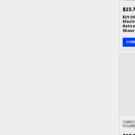
EGERE
$23.
$19.0
Efecti
Retiro
Show
CAMIO
KULMB
BAYER