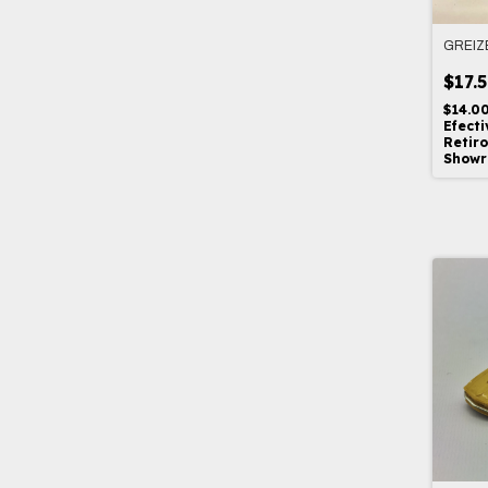
GREIZ
$17.
$14.0
Efecti
Retiro
Show