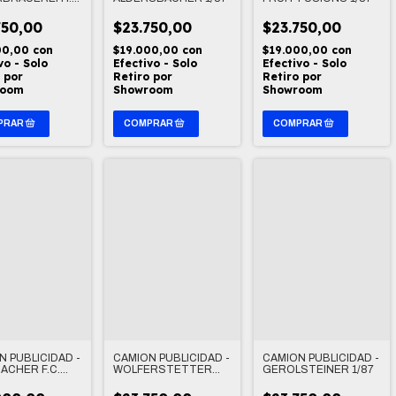
R 1/87
750,00
$23.750,00
$23.750,00
00,00
con
$19.000,00
con
$19.000,00
con
vo - Solo
Efectivo - Solo
Efectivo - Solo
 por
Retiro por
Retiro por
room
Showroom
Showroom
N PUBLICIDAD -
CAMION PUBLICIDAD -
CAMION PUBLICIDAD -
ACHER F.C.
WOLFERSTETTER
GEROLSTEINER 1/87
N 1/87
BRAU 1/87