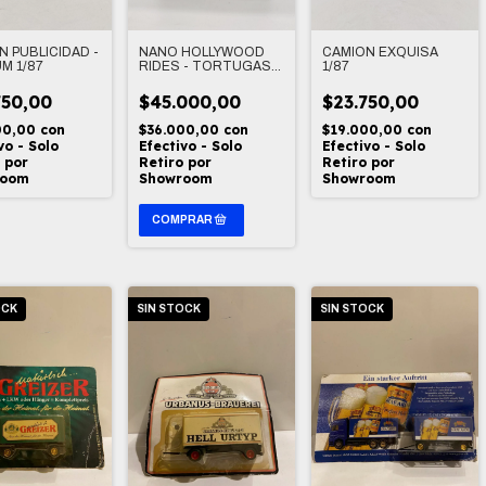
N PUBLICIDAD -
NANO HOLLYWOOD
CAMION EXQUISA
M 1/87
RIDES - TORTUGAS
1/87
NINJA 1/87
750,00
$45.000,00
$23.750,00
00,00
con
$36.000,00
con
$19.000,00
con
vo - Solo
Efectivo - Solo
Efectivo - Solo
 por
Retiro por
Retiro por
room
Showroom
Showroom
OCK
SIN STOCK
SIN STOCK