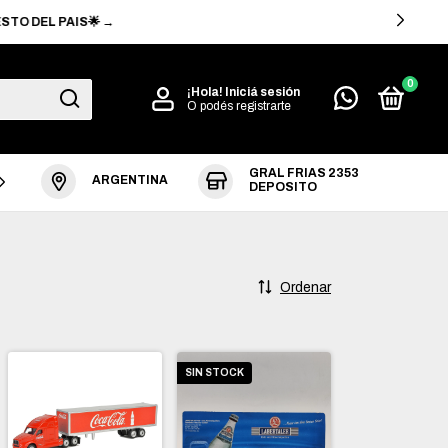
EL PAIS🌟 →
0
¡Hola!
Iniciá sesión
O podés registrarte
GRAL FRIAS 2353
ARGENTINA
EVOLUCIÓN
DEPOSITO
Ordenar
SIN STOCK