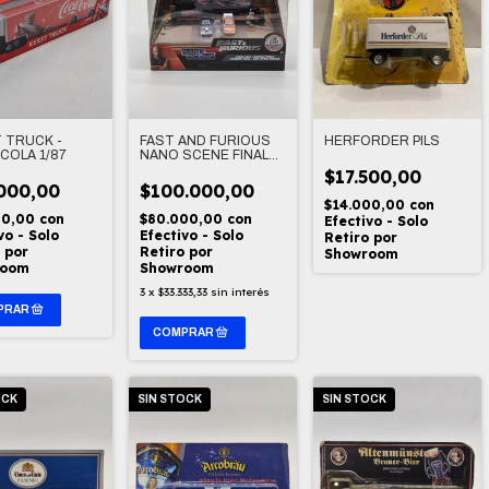
 TRUCK -
FAST AND FURIOUS
HERFORDER PILS
COLA 1/87
NANO SCENE FINAL
RACE - RAPIDO Y
$17.500,00
FURIOSO 1/87
000,00
$100.000,00
$14.000,00
con
00,00
con
$80.000,00
con
Efectivo - Solo
vo - Solo
Efectivo - Solo
Retiro por
 por
Retiro por
Showroom
room
Showroom
3
x
$33.333,33
sin interés
OCK
SIN STOCK
SIN STOCK