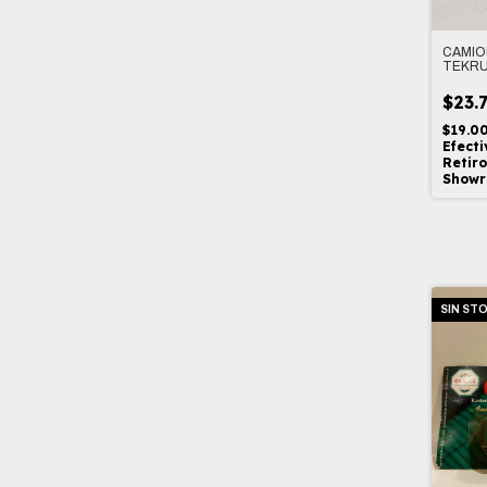
CAMIO
TEKRU
$23.
$19.0
Efecti
Retiro
Show
SIN ST