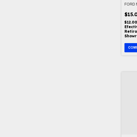
FORD 
$15.
$12.0
Efecti
Retiro
Show