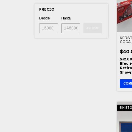
PRECIO
Desde
Hasta
APLICAR
KERST
COCA-
$40.
$32.0
Efecti
Retiro
Show
SIN ST