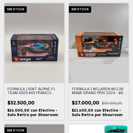
SIN STOCK
SIN STOCK
FORMULA 1 BWT ALPINE F1
FORMULA 1 MCLAREN MCL38
TEAM A525 #43 FRANCO
MIAMI GRAND PRIX 2024 - #81
COLAPINTO 1/43
OSCAR PIASTRI 1/43
$32.500,00
$27.000,00
$30.000,00
$26.000,00
con
Efectivo -
$21.600,00
con
Efectivo -
Solo Retiro por Showroom
Solo Retiro por Showroom
SIN STOCK