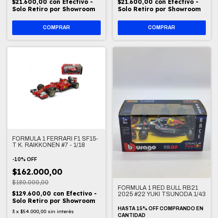
$21.600,00
con
Efectivo -
$21.600,00
con
Efectivo -
Solo Retiro por Showroom
Solo Retiro por Showroom
FORMULA 1 FERRARI F1 SF15-
T K. RAIKKONEN #7 - 1/18
-
10
%
OFF
$162.000,00
$180.000,00
FORMULA 1 RED BULL RB21
$129.600,00
con
Efectivo -
2025 #22 YUKI TSUNODA 1/43
Solo Retiro por Showroom
HASTA 15% OFF
COMPRANDO EN
3
x
$54.000,00
sin interés
CANTIDAD