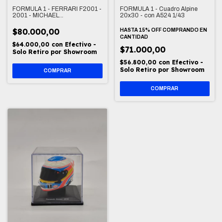
FORMULA 1 - FERRARI F2001 -
FORMULA 1 - Cuadro Alpine
2001 - MICHAEL
20x30 - con A524 1/43
SCHUMACHER - 2001 ITALIAN
GRAND PRIX (ACRILICO
$80.000,00
HASTA 15% OFF
COMPRANDO EN
RAJADO)
CANTIDAD
$64.000,00
con
Efectivo -
$71.000,00
Solo Retiro por Showroom
$56.800,00
con
Efectivo -
Solo Retiro por Showroom
COMPRAR