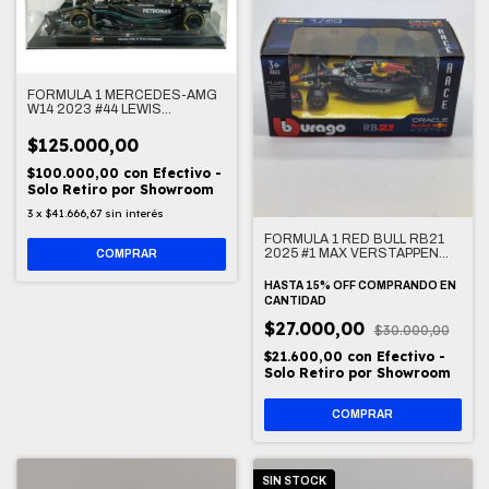
FORMULA 1 MERCEDES-AMG
W14 2023 #44 LEWIS
HAMILTON 1/24
$125.000,00
$100.000,00
con
Efectivo -
Solo Retiro por Showroom
3
x
$41.666,67
sin interés
FORMULA 1 RED BULL RB21
2025 #1 MAX VERSTAPPEN
1/43
HASTA 15% OFF
COMPRANDO EN
CANTIDAD
$27.000,00
$30.000,00
$21.600,00
con
Efectivo -
Solo Retiro por Showroom
SIN STOCK