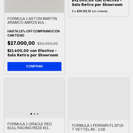
$92.000,00
con
Efectivo -
Solo Retiro por Showroom
3
x
$38.333,33
sin interés
FORMULA 1 ASTON MARTIN
ARAMCO AMR25 #14
FERNANDO ALONSO 1/43
HASTA 15% OFF
COMPRANDO EN
CANTIDAD
$27.000,00
$30.000,00
$21.600,00
con
Efectivo -
Solo Retiro por Showroom
FORMULA 1 ORACLE RED
FORMULA 1 FERRARI F1 SF15-
BULL RACING RB19 #11
T VETTEL #5 - 1/18
SERGIO PEREZ 1/24