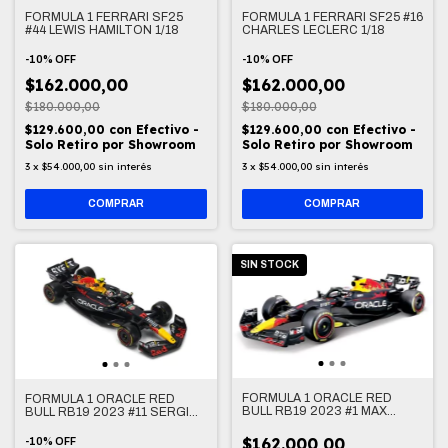
FORMULA 1 FERRARI SF25
FORMULA 1 FERRARI SF25 #16
#44 LEWIS HAMILTON 1/18
CHARLES LECLERC 1/18
-
10
%
OFF
-
10
%
OFF
$162.000,00
$162.000,00
$180.000,00
$180.000,00
$129.600,00
con
Efectivo -
$129.600,00
con
Efectivo -
Solo Retiro por Showroom
Solo Retiro por Showroom
3
x
$54.000,00
sin interés
3
x
$54.000,00
sin interés
SIN STOCK
FORMULA 1 ORACLE RED
FORMULA 1 ORACLE RED
BULL RB19 2023 #1 MAX
BULL RB19 2023 #11 SERGIO
VERSTAPPEN 1/18
PEREZ 1/18
$162.000,00
-
10
%
OFF