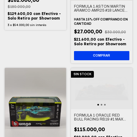
$162.000,00
$180.000,00
FORMULA 1 ASTON MARTIN
ARAMCO AMR25 #18 LANCE
$129.600,00
con
Efectivo -
STROLL 1/43
Solo Retiro por Showroom
HASTA 15% OFF
COMPRANDO EN
CANTIDAD
3
x
$54.000,00
sin interés
$27.000,00
$30.000,00
$21.600,00
con
Efectivo -
Solo Retiro por Showroom
SIN STOCK
FORMULA 1 ORACLE RED
BULL RACING RB19 #1 MAX
VERSTAPPEN 1/24
$115.000,00