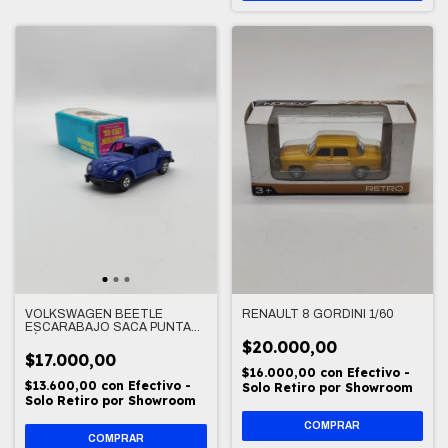
VOLKSWAGEN BEETLE
RENAULT 8 GORDINI 1/60
ESCARABAJO SACA PUNTAS
LÁPIZ - DIE CAST METAL
$20.000,00
(8,5CM)
$17.000,00
$16.000,00
con
Efectivo -
$13.600,00
con
Efectivo -
Solo Retiro por Showroom
Solo Retiro por Showroom