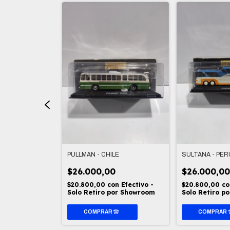
EL MUNDO -
PULLMAN - CHILE
SULTANA - PER
$26.000,00
$26.000,0
$20.800,00
con
Efectivo -
$20.800,00
co
n
Efectivo -
Solo Retiro por Showroom
Solo Retiro p
por Showroom