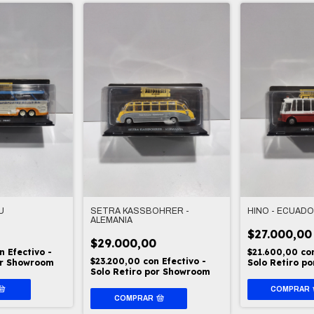
U
SETRA KASSBOHRER -
HINO - ECUAD
ALEMANIA
0
$27.000,00
$29.000,00
n
Efectivo -
$21.600,00
co
$23.200,00
con
Efectivo -
or Showroom
Solo Retiro p
Solo Retiro por Showroom
COMPRAR
COMPRAR