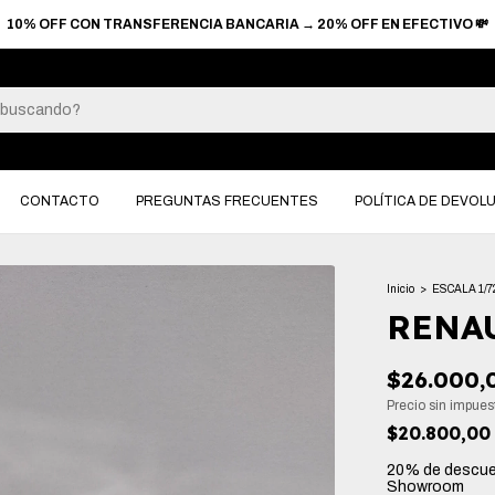
TAS SIN INTERES EN COMPRAS +$90.000 → 6 CUOTAS SIN INTERES EN 
CONTACTO
PREGUNTAS FRECUENTES
POLÍTICA DE DEVOL
Inicio
>
ESCALA 1/7
RENAU
$26.000,
Precio sin impue
$20.800,0
20% de descu
Showroom