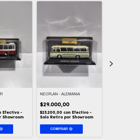
OR
NEOPLAN - ALEMANIA
AUTOBUSES DE
PARIS
$29.000,00
$26.500,00
n
Efectivo -
$23.200,00
con
Efectivo -
or Showroom
Solo Retiro por Showroom
$21.200,00
co
Solo Retiro p
COMPRAR