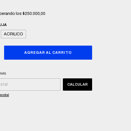
perando los
$250.000,00
UJA
ACRILICO
CP:
CAMBIAR CP
nvío
CALCULAR
postal