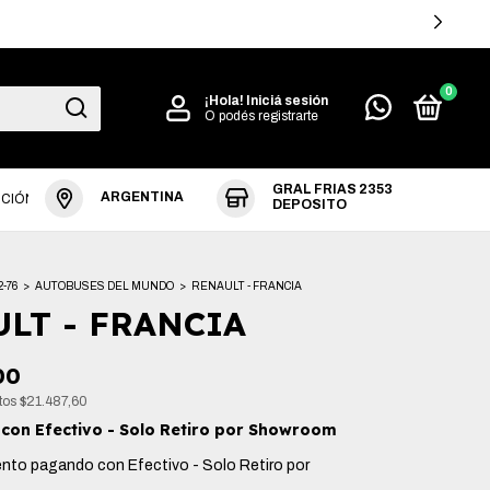
COMPRAS +$360.000
0
¡Hola!
Iniciá sesión
O podés registrarte
GRAL FRIAS 2353
ARGENTINA
UCIÓN
DEPOSITO
2-76
>
AUTOBUSES DEL MUNDO
>
RENAULT - FRANCIA
LT - FRANCIA
00
stos
$21.487,60
0
con
Efectivo - Solo Retiro por Showroom
ento
pagando con Efectivo - Solo Retiro por