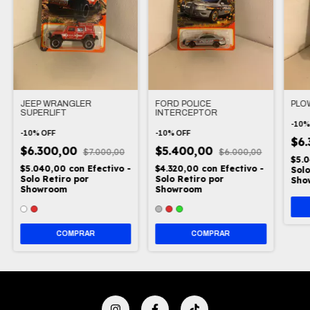
JEEP WRANGLER
FORD POLICE
PLO
SUPERLIFT
INTERCEPTOR
-
10
-
10
%
OFF
-
10
%
OFF
$6
$6.300,00
$5.400,00
$7.000,00
$6.000,00
$5.
$5.040,00
con
Efectivo -
$4.320,00
con
Efectivo -
Solo
Solo Retiro por
Solo Retiro por
Sho
Showroom
Showroom
COMPRAR
COMPRAR