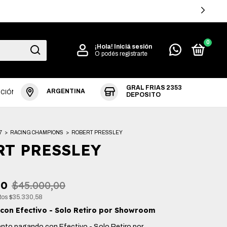
SIN INTERES EN COMPRAS +$360.000
0
¡Hola!
Iniciá sesión
O podés registrarte
GRAL FRIAS 2353
ARGENTINA
UCIÓN
DEPOSITO
7
>
RACING CHAMPIONS
>
ROBERT PRESSLEY
RT PRESSLEY
00
$45.000,00
stos
$35.330,58
con
Efectivo - Solo Retiro por Showroom
ento
pagando con Efectivo - Solo Retiro por