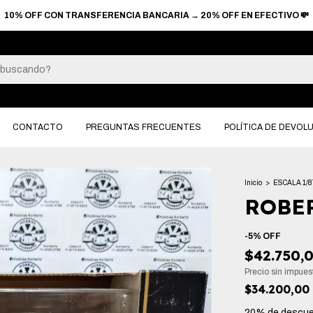
3 CUOTAS SIN INTERES EN COMPRAS +$90.000 → 6 CUOTAS 
CONTACTO
PREGUNTAS FRECUENTES
POLÍTICA DE DEVOL
Inicio
>
ESCALA 1/8
ROBE
-
5
%
OFF
$42.750,
Precio sin impue
$34.200,00
20% de descu