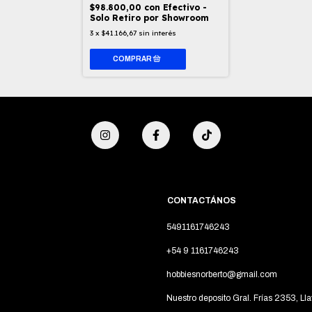
$98.800,00
con
Efectivo -
Solo Retiro por Showroom
3
x
$41.166,67
sin interés
CONTACTÁNOS
5491161746243
+54 9 1161746243
hobbiesnorberto@gmail.com
Nuestro deposito Gral. Frías 2353, Lla