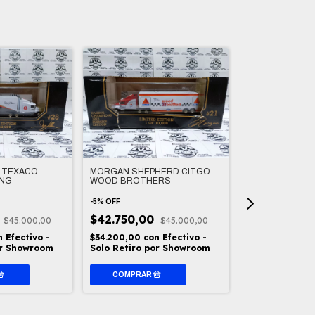
N TEXACO
MORGAN SHEPHERD CITGO
PATTY MOISE P
ING
WOOD BROTHERS
-
5
%
OFF
-
5
%
OFF
$42.750,00
0
$42.750,00
$45.000,00
$45.000,00
$34.200,00
co
n
Efectivo -
$34.200,00
con
Efectivo -
Solo Retiro p
or Showroom
Solo Retiro por Showroom