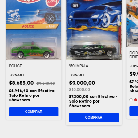
DOD
DRI
CARS
POLICE
'59 IMPALA
-
10
$9
-
10
%
OFF
-
10
%
OFF
$7.
$8.683,00
$9.000,00
$9.648,00
Solo
$10.000,00
$6.946,40
con
Efectivo -
Sho
Solo Retiro por
$7.200,00
con
Efectivo -
Showroom
Solo Retiro por
Showroom