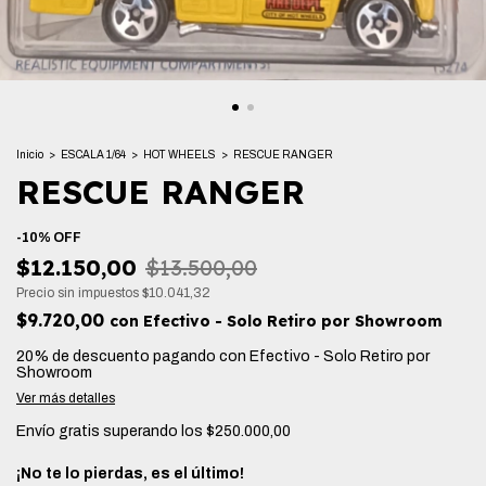
Inicio
>
ESCALA 1/64
>
HOT WHEELS
>
RESCUE RANGER
RESCUE RANGER
-
10
%
OFF
$12.150,00
$13.500,00
Precio sin impuestos
$10.041,32
$9.720,00
con
Efectivo - Solo Retiro por Showroom
20% de descuento
pagando con Efectivo - Solo Retiro por
Showroom
Ver más detalles
Envío gratis
superando los
$250.000,00
¡No te lo pierdas, es el último!