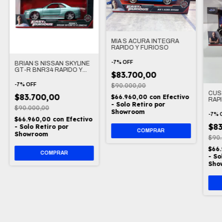
MIA´S ACURA INTEGRA
RAPIDO Y FURIOSO
-
7
%
OFF
BRIAN´S NISSAN SKYLINE
GT-R BNR34 RAPIDO Y
$83.700,00
FURIOSO 1/24
-
7
%
OFF
$90.000,00
CUS
$83.700,00
$66.960,00
con
Efectivo
RAPI
- Solo Retiro por
$90.000,00
Showroom
-
7
%
$66.960,00
con
Efectivo
$83
- Solo Retiro por
Showroom
$90
$66
- So
Sho