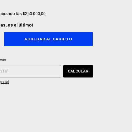
perando los
$250.000,00
das, es el último!
CP:
CAMBIAR CP
nvío
CALCULAR
postal