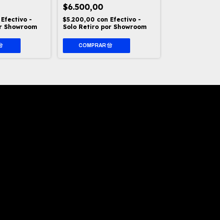
$6.500,00
$7.000,00
Efectivo -
$5.200,00
con
Efectivo -
$5.600,00
con
or Showroom
Solo Retiro por Showroom
Solo Retiro p