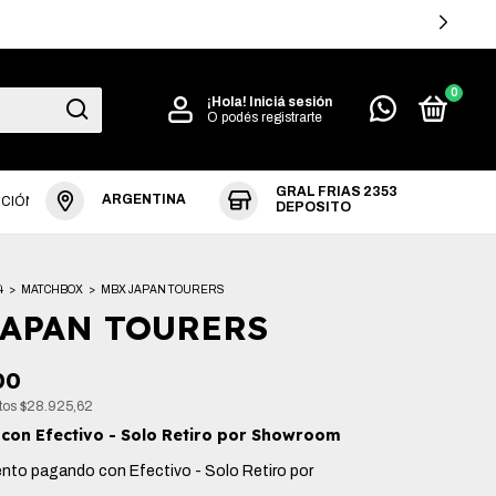
AS +$360.000
0
¡Hola!
Iniciá sesión
O podés registrarte
GRAL FRIAS 2353
ARGENTINA
UCIÓN
DEPOSITO
4
>
MATCHBOX
>
MBX JAPAN TOURERS
JAPAN TOURERS
00
stos
$28.925,62
0
con
Efectivo - Solo Retiro por Showroom
ento
pagando con Efectivo - Solo Retiro por