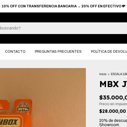
N INTERES EN COMPRAS +$90.000 → 6 CUOTAS SIN INTERES EN COMPR
CONTACTO
PREGUNTAS FRECUENTES
POLÍTICA DE DEVOL
Inicio
>
ESCALA 1/6
MBX 
$35.000,
Precio sin impue
$28.000,0
20% de descu
Showroom