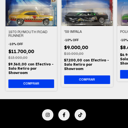
POL
'59 IMPALA
1970 PLYMOUTH ROAD
RUNNER
-
10
-
10
%
OFF
-
10
%
OFF
$8
$9.000,00
$11.700,00
$10.000,00
$6.
$13.000,00
Solo
$7.200,00
con
Efectivo -
Sho
$9.360,00
con
Efectivo -
Solo Retiro por
Solo Retiro por
Showroom
Showroom
COMPRAR