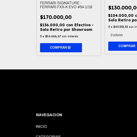
FERRARI SIGNATURE -
$130.000,0
FERRARI FXX-K EVO #54 1/18
00
$130.000,00
$104.000,00
$170.000,00
Solo Retiro p
on
Efectivo -
$136.000,00
con
Efectivo -
por Showroom
3
x
$43.333,33
sin i
Solo Retiro por Showroom
interés
2 colores
3
x
$56.666,67
sin interés
COMPRAR
NAVEGACION
INICIO