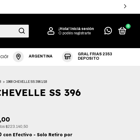
3 CUOTAS SIN 
0
¡Hola!
Iniciá sesión
O podés registrarte
GRAL FRIAS 2353
ARGENTINA
UCIÓN
DEPOSITO
8
>
1968 CHEVELLE SS 396 1/18
CHEVELLE SS 396
,00
stos
$223.140,50
00
con
Efectivo - Solo Retiro por