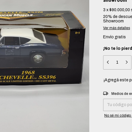
Showroom
3
x
$90.000,00
20% de descu
Showroom
Ver más detalles
Envío gratis
¡No te lo pier
¡Agregá este 
Entregas para el 
Medios de e
No sé mi código 