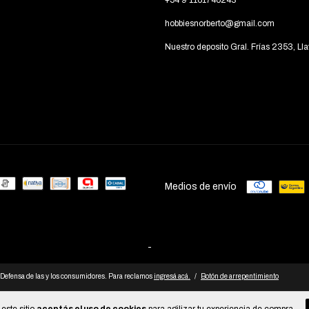
+54 9 1161746243
hobbiesnorberto@gmail.com
Nuestro deposito Gral. Frías 2353, Lla
Medios de envío
-
Defensa de las y los consumidores. Para reclamos
ingresá acá.
/
Botón de arrepentimiento