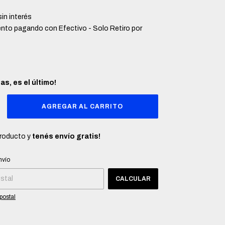
sin interés
ento
pagando con Efectivo - Solo Retiro por
das, es el último!
producto y
tenés envío gratis!
CP:
CAMBIAR CP
nvío
CALCULAR
postal