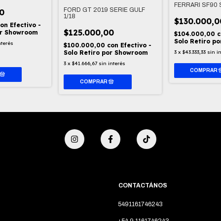
FERRARI SF90 S
FORD GT 2019 SERIE GULF
0
1/18
$130.000,0
con
Efectivo -
$125.000,00
or Showroom
$104.000,00
c
Solo Retiro p
nterés
$100.000,00
con
Efectivo -
3
x
$43.333,33
sin i
Solo Retiro por Showroom
3
x
$41.666,67
sin interés
CONTACTÁNOS
5491161746243