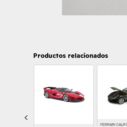
Productos relacionados
E 1/18
FERRARI CALIFO