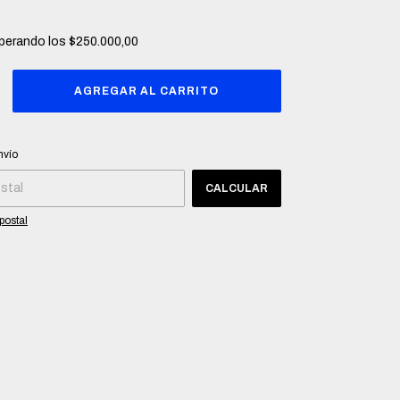
perando los
$250.000,00
CP:
CAMBIAR CP
nvío
CALCULAR
postal