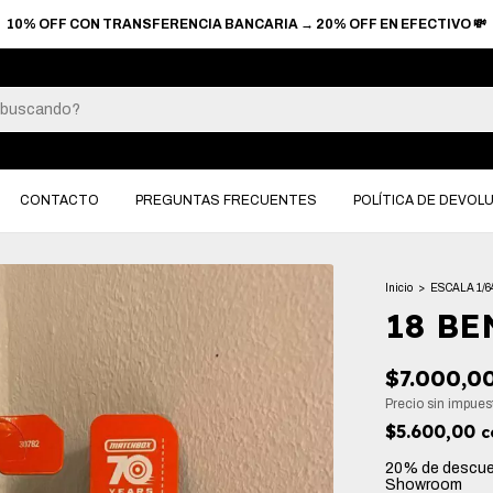
 SIN INTERES EN COMPRAS +$90.000 → 6 CUOTAS SIN INTERES EN CO
CONTACTO
PREGUNTAS FRECUENTES
POLÍTICA DE DEVOL
Inicio
>
ESCALA 1/6
18 BE
$7.000,0
Precio sin impue
$5.600,00
c
20% de descu
Showroom