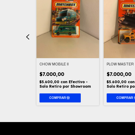
INTERCEPTOR
CHOW MOBILE II
PLOW MASTER 
$7.000,00
$7.000,00
n
Efectivo -
$5.600,00
con
Efectivo -
$5.600,00
con
por Showroom
Solo Retiro por Showroom
Solo Retiro p