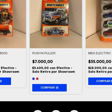
6000
PUSH´N PULLER
MBX ELECTRIC
$7.000,00
$35.000,00
Efectivo -
$5.600,00
con
Efectivo -
$28.000,00
co
or Showroom
Solo Retiro por Showroom
Solo Retiro p
COMPRAR