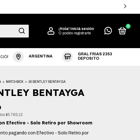
MPRAS +$360.000
0
¡Hola!
Iniciá sesión
O podés registrarte
GRAL FRIAS 2353
ARGENTINA
UCIÓN
DEPOSITO
4
>
MATCHBOX
>
18 BENTLEY BENTAYGA
NTLEY BENTAYGA
0
stos
$5.785,12
on
Efectivo - Solo Retiro por Showroom
ento
pagando con Efectivo - Solo Retiro por