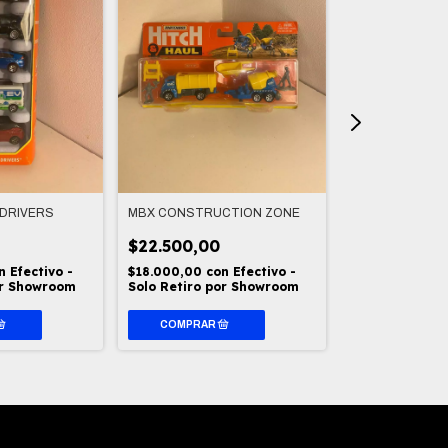
 DRIVERS
MBX CONSTRUCTION ZONE
TESLA MODEL Y
$22.500,00
$7.000,00
n
Efectivo -
$18.000,00
con
Efectivo -
$5.600,00
con
or Showroom
Solo Retiro por Showroom
Solo Retiro p
COMPRAR